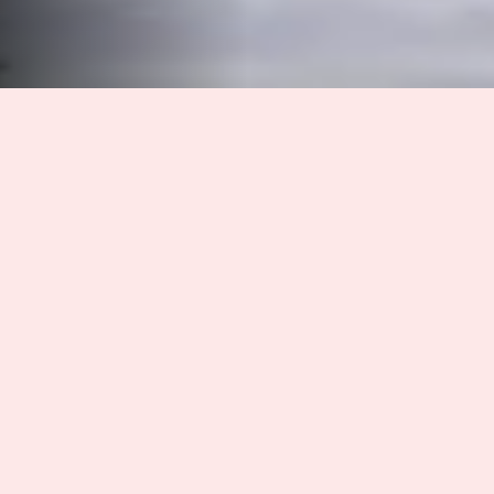
City Food & Film Festival gaat on tour. Na drie
succesvolle jaren in Den Bosch, is nu het
moment om de populaire en smaakvolle
combinatie van film en eten op reis te sturen. En
we hebben een mooi divers programma
samengesteld:
Constructing Albert
Nadat El Bulli, het grootste restaurant in de