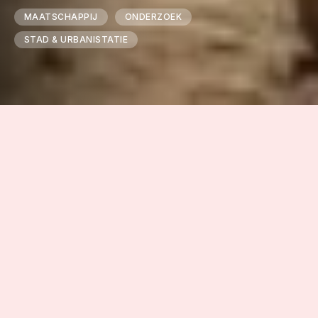
MAATSCHAPPIJ
ONDERZOEK
STAD & URBANISTATIE
★★★★
Prachtig geschoten, zeer relevante
documentaire over de gevolgen van
globalisme
Het Parool
★★★★
Fascinerende documentaire… vol
nieuwsgierigheid [en met] oog voor