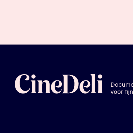
Docume
voor fi