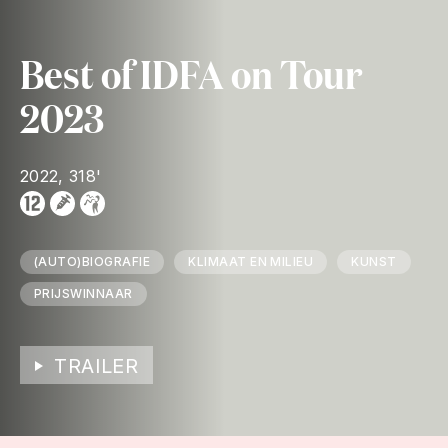
Best of IDFA on Tour
2023
2022, 318'
(AUTO)BIOGRAFIE
KLIMAAT EN MILIEU
KUNST
PRIJSWINNAAR
TRAILER