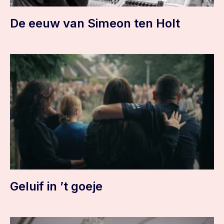
De eeuw van Simeon ten Holt
Geluif in ’t goeje